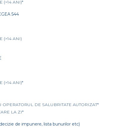
(>14 ANI)*
EGEA 544
 (>14 ANI)
E
(>14 ANI)*
U OPERATORUL DE SALUBRITATE AUTORIZAT*
ARE LA ZI*
cizie de impunere, lista bunurilor etc)