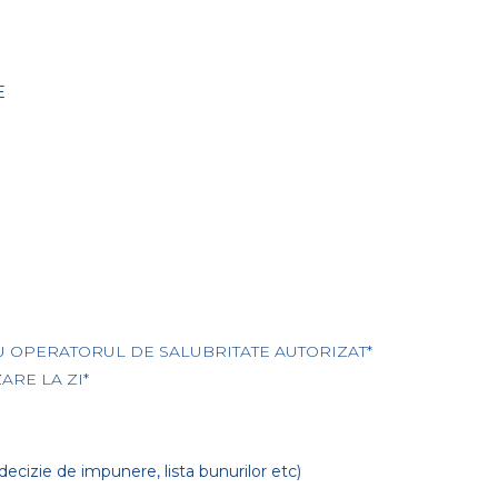
E
U OPERATORUL DE SALUBRITATE AUTORIZAT*
ARE LA ZI*
cizie de impunere, lista bunurilor etc)