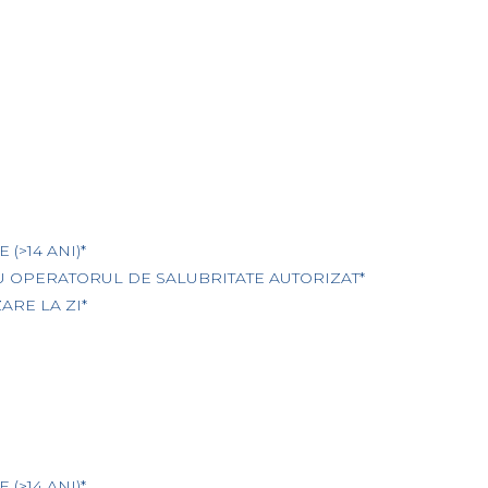
(>14 ANI)*
U OPERATORUL DE SALUBRITATE AUTORIZAT*
ARE LA ZI*
(>14 ANI)*