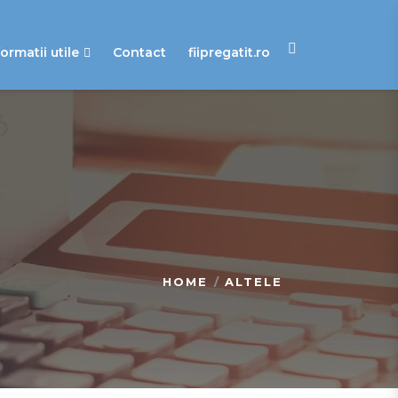
formatii utile
Contact
fiipregatit.ro
HOME
ALTELE