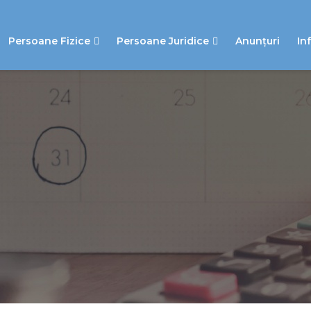
Persoane Fizice
Persoane Juridice
Anunțuri
In