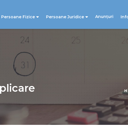
Anunțuri
Persoane Fizice
Persoane Juridice
Inf
plicare
H