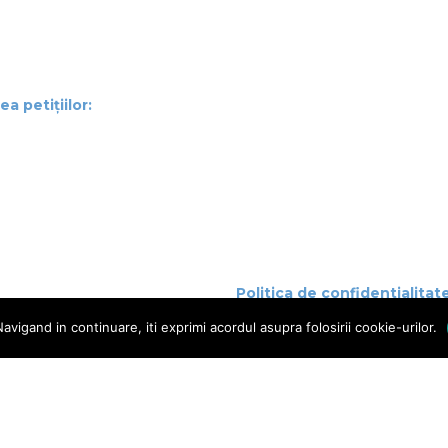
a petițiilor:
Politica de confidentialitat
Politica de cookies
vigand in continuare, iti exprimi acordul asupra folosirii cookie-urilor.