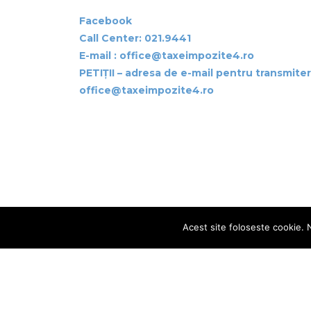
Facebook
Call Center:
021.9441
E-mail : office@taxeimpozite4.ro
PETIȚII – adresa de e-mail pentru transmitere
office@taxeimpozite4.ro
Acest site foloseste cookie. Na