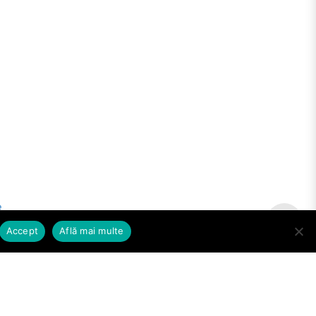
e
Accept
Află mai multe
D.G.I.T.L. SECTOR 4 © 2026