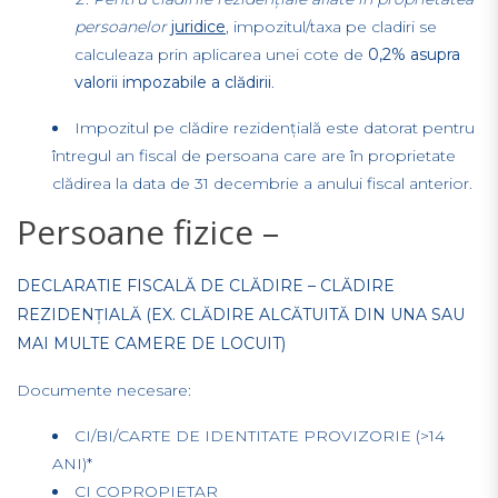
persoanelor
juridice
, impozitul/taxa pe cladiri se
calculeaza prin aplicarea unei cote de
0,2% asupra
valorii impozabile a clădirii
.
Impozitul pe clădire rezidențială este datorat pentru
întregul an fiscal de persoana care are în proprietate
clădirea la data de 31 decembrie a anului fiscal anterior.
Persoane fizice –
DECLARATIE FISCALĂ DE CLĂDIRE – CLĂDIRE
REZIDENȚIALĂ (EX. CLĂDIRE ALCĂTUITĂ DIN UNA SAU
MAI MULTE CAMERE DE LOCUIT)
Documente necesare:
CI/BI/CARTE DE IDENTITATE PROVIZORIE (>14
ANI)*
CI COPROPIETAR