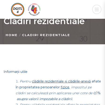
Cladiri rezidentiale
HOME
CLADIRI REZIDENTIALE
Informații utile
Pentru
clădirile rezidențiale și clădirile-anexă
aflate
în proprietatea persoanelor
fizice
, impozitul pe
clădiri se calculează prin aplicarea unei cote de
0,
1%
asupra valorii impozabile a clădirii
.
Pentru clădirile rezidențiale aflate în proprietatea