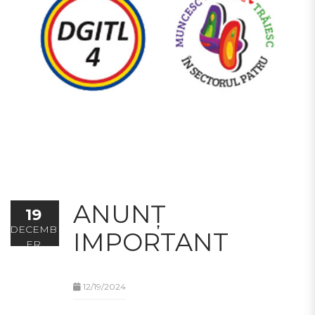
ANUNȚ
19
DECEMB
IMPORTANT
ER
12/19/2024