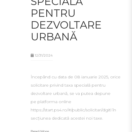
SPECIALĂ
PENTRU
DEZVOLTARE
URBANĂ
12/31/2024
Începând cu data de 08 ianuarie 2025, orice
solicitare privind taxa specială pentru
dezvoltare urbană, se va putea depune
pe platforma online
https://start.ps4.ro/#/public/solicitari/dgitl în
secțiunea dedicată acestei noi taxe.
Read More...