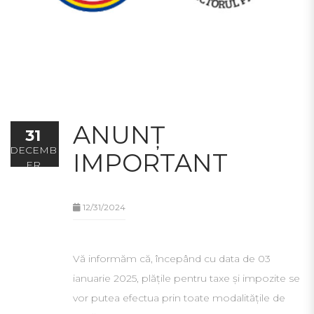
ANUNȚ
31
DECEMB
IMPORTANT
ER
12/31/2024
Vă informăm că, începând cu data de 03
ianuarie 2025, plățile pentru taxe și impozite se
vor putea efectua prin toate modalitățile de