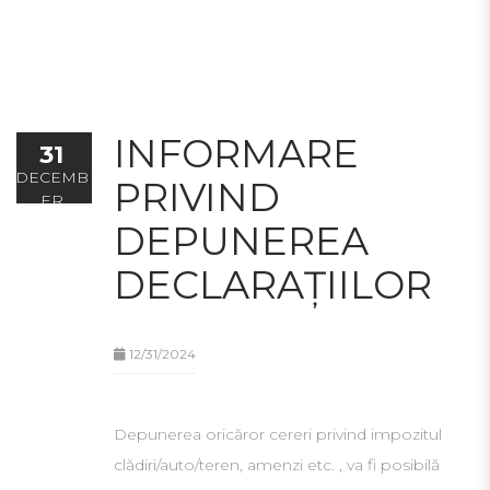
INFORMARE
31
DECEMB
PRIVIND
ER
DEPUNEREA
DECLARAȚIILOR
12/31/2024
Depunerea oricăror cereri privind impozitul
clădiri/auto/teren, amenzi etc. , va fi posibilă